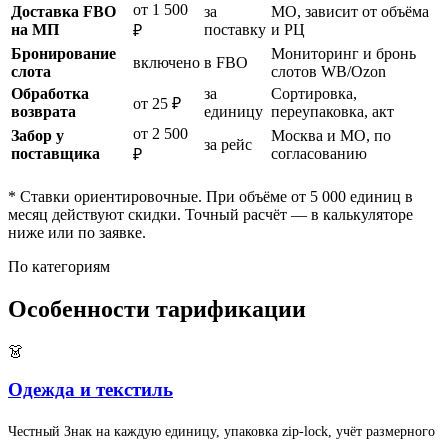
от 1 500
Доставка FBO
за
МО, зависит от объёма
на МП
поставку
и РЦ
₽
Бронирование
Мониторинг и бронь
включено
в FBO
слота
слотов WB/Ozon
Обработка
за
Сортировка,
от 25 ₽
возврата
единицу
переупаковка, акт
от 2 500
Забор у
Москва и МО, по
за рейс
поставщика
согласованию
₽
* Ставки ориентировочные. При объёме от 5 000 единиц в
месяц действуют скидки. Точный расчёт — в калькуляторе
ниже или по заявке.
По категориям
Особенности тарификации
👗
Одежда и текстиль
Честный Знак на каждую единицу, упаковка zip-lock, учёт размерного