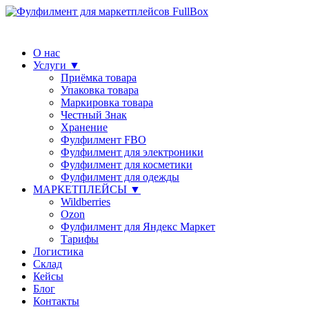
О нас
Услуги ▼
Приёмка товара
Упаковка товара
Маркировка товара
Честный Знак
Хранение
Фулфилмент FBO
Фулфилмент для электроники
Фулфилмент для косметики
Фулфилмент для одежды
МАРКЕТПЛЕЙСЫ ▼
Wildberries
Ozon
Фулфилмент для Яндекс Маркет
Тарифы
Логистика
Склад
Кейсы
Блог
Контакты