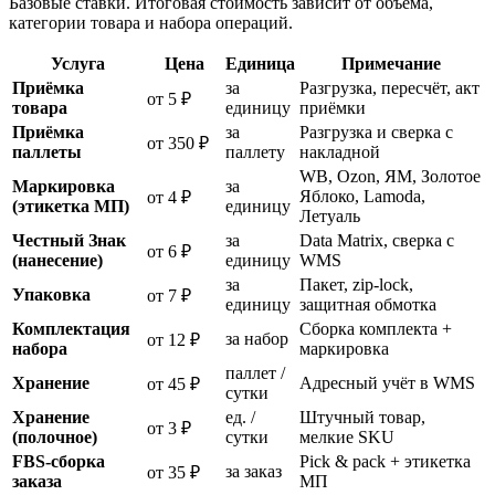
Базовые ставки. Итоговая стоимость зависит от объёма,
категории товара и набора операций.
Услуга
Цена
Единица
Примечание
Приёмка
за
Разгрузка, пересчёт, акт
от 5 ₽
товара
единицу
приёмки
Приёмка
за
Разгрузка и сверка с
от 350 ₽
паллеты
паллету
накладной
WB, Ozon, ЯМ, Золотое
Маркировка
за
Яблоко, Lamoda,
от 4 ₽
(этикетка МП)
единицу
Летуаль
Честный Знак
за
Data Matrix, сверка с
от 6 ₽
(нанесение)
единицу
WMS
за
Пакет, zip-lock,
Упаковка
от 7 ₽
единицу
защитная обмотка
Комплектация
Сборка комплекта +
за набор
от 12 ₽
набора
маркировка
паллет /
Хранение
Адресный учёт в WMS
от 45 ₽
сутки
Хранение
ед. /
Штучный товар,
от 3 ₽
(полочное)
сутки
мелкие SKU
FBS-сборка
Pick & pack + этикетка
за заказ
от 35 ₽
заказа
МП