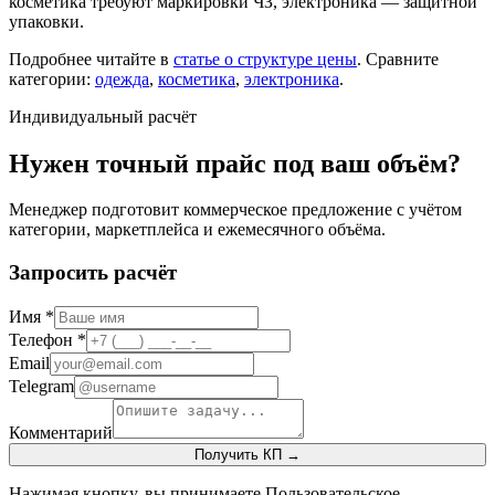
косметика требуют маркировки ЧЗ, электроника — защитной
упаковки.
Подробнее читайте в
статье о структуре цены
. Сравните
категории:
одежда
,
косметика
,
электроника
.
Индивидуальный расчёт
Нужен точный прайс под ваш объём?
Менеджер подготовит коммерческое предложение с учётом
категории, маркетплейса и ежемесячного объёма.
Запросить расчёт
Имя *
Телефон *
Email
Telegram
Комментарий
Получить КП →
Нажимая кнопку, вы принимаете
Пользовательское