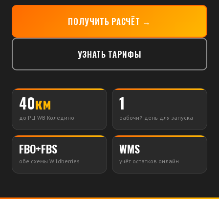
ПОЛУЧИТЬ РАСЧЁТ →
УЗНАТЬ ТАРИФЫ
40
км
1
до РЦ WB Коледино
рабочий день для запуска
FBO+FBS
WMS
обе схемы Wildberries
учёт остатков онлайн