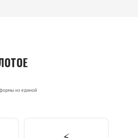
ЛОТОЕ
Ь
тформы из единой
⚡