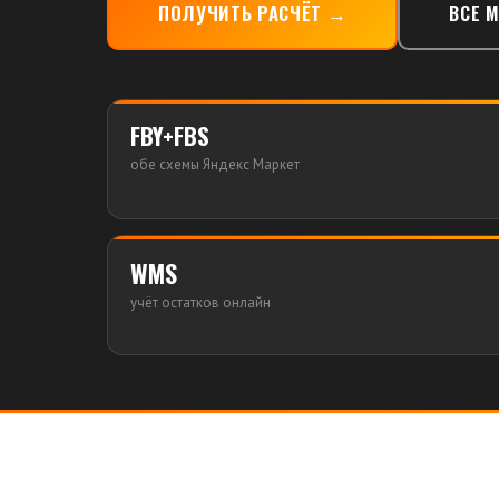
ПОЛУЧИТЬ РАСЧЁТ →
ВСЕ 
FBY+FBS
обе схемы Яндекс Маркет
WMS
учёт остатков онлайн