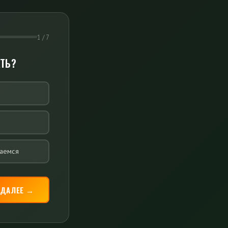
1 / 7
ТЬ?
каемся
ДАЛЕЕ →