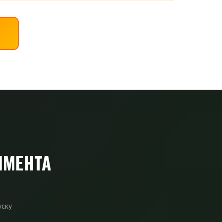
ЛМЕНТА
уску