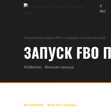
О
НАС
Главная
/
Кейсы
/
Запуск FBO по одежде за 5 рабочих дней
ЗАПУСК FBO 
Wildberries · Женская одежда
WILDBERRIES · ЖЕНСКАЯ ОДЕЖДА